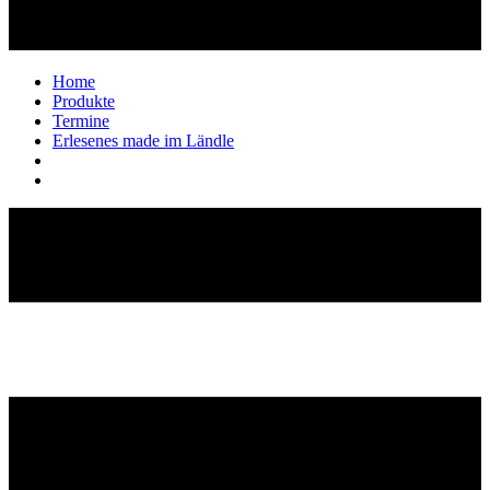
Home
Produkte
Termine
Erlesenes made im Ländle