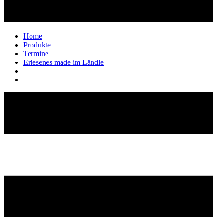
Home
Produkte
Termine
Erlesenes made im Ländle