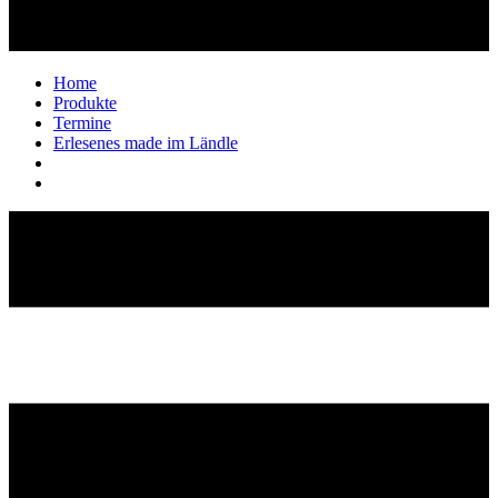
Home
Produkte
Termine
Erlesenes made im Ländle