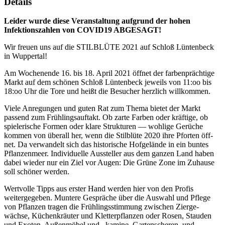
Details
Leider wurde diese Veranstaltung aufgrund der hohen
Infektionszahlen von COVID19 ABGESAGT!
Wir freuen uns auf die STILBLÜTE 2021 auf Schloß Lüntenbeck
in Wuppertal!
Am Wochenende 16. bis 18. April 2021 öffnet der farbenprächtige
Markt auf dem schönen Schloß Lüntenbeck jeweils von 11:oo bis
18:oo Uhr die Tore und heißt die Besucher herzlich willkommen.
Viele Anregungen und guten Rat zum Thema bietet der Markt
passend zum Frühlingsauftakt. Ob zarte Farben oder kräftige, ob
spielerische Formen oder klare Strukturen — wohlige Gerüche
kommen von überall her, wenn die Stilblüte 2020 ihre Pforten öff­
net. Da verwandelt sich das historische Hofge­lände in ein buntes
Pflanzenmeer. Individuelle Aus­steller aus dem ganzen Land haben
dabei wieder nur ein Ziel vor Augen: Die Grüne Zone im Zuhause
soll schöner werden.
Wertvolle Tipps aus erster Hand werden hier von den Profis
weitergegeben. Muntere Gespräche über die Auswahl und Pflege
von Pflanzen tragen die Frühlingsstimmung zwischen Zierge­
wächse, Küchen­kräuter und Kletterpflanzen oder Rosen, Stau­den
und Exoten. Außenmöbel und –kamine, Garten­scheren, und