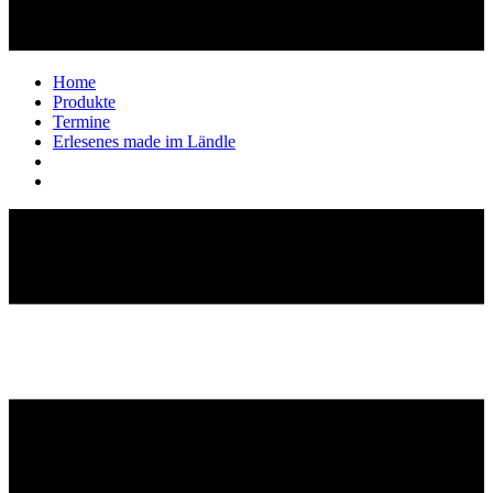
Home
Produkte
Termine
Erlesenes made im Ländle